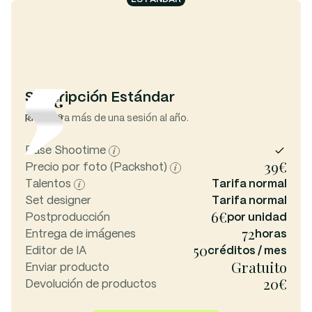
36€
Suscripción Estándar
por mes
Ideal para más de una sesión al año.
Pase Shootime
39€
Precio por foto (Packshot)
Talentos
Tarifa normal
Set designer
Tarifa normal
6€
Postproducción
por unidad
72
Entrega de imágenes
horas
50
Editor de IA
créditos / mes
Gratuito
Enviar producto
20€
Devolución de productos