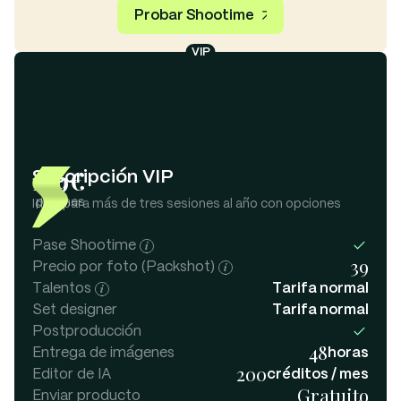
Probar Shootime
VIP
139€
Suscripción VIP
por mes
Ideal para más de tres sesiones al año con opciones
Pase Shootime
39
Precio por foto (Packshot)
Talentos
Tarifa normal
Set designer
Tarifa normal
Postproducción
48
Entrega de imágenes
horas
200
Editor de IA
créditos / mes
Gratuito
Enviar producto