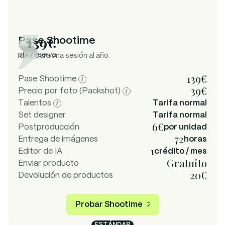
139€
Pase Shootime
por reserva
Ideal para una sesión al año.
139€
Pase Shootime
39€
Precio por foto (Packshot)
Talentos
Tarifa normal
Set designer
Tarifa normal
6€
Postproducción
por unidad
72
Entrega de imágenes
horas
1
Editor de IA
crédito / mes
Gratuito
Enviar producto
20€
Devolución de productos
Probar Shootime
ESTÁNDAR