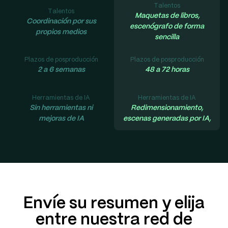
Talentos
Talentos
Maquetas de libros,
Coordinación por sus
escenógrafo de forma
propios medios
sencilla
Plazos de posproducción
Plazos de posproducción
2 a 6 semanas
48 a 72 horas
Herramientas de IA
Herramientas de IA
Sin herramientas ni
Redimensionamiento,
mejoras de IA
escenas generadas por IA,
Envíe su resumen y elija
entre nuestra red de