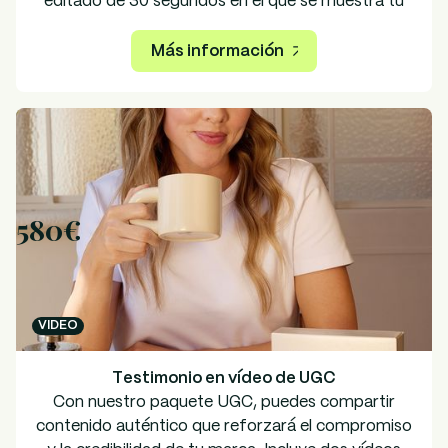
editado de 30 segundos en el que se muestra tu
producto. Con la edición de vídeo y la
participación de un maniquí manual, ofrezca una
Más información
perspectiva completa y atractiva a la hora de
presentar sus productos.
580€
VIDEO
Testimonio en vídeo de UGC
Con nuestro paquete UGC, puedes compartir
contenido auténtico que reforzará el compromiso