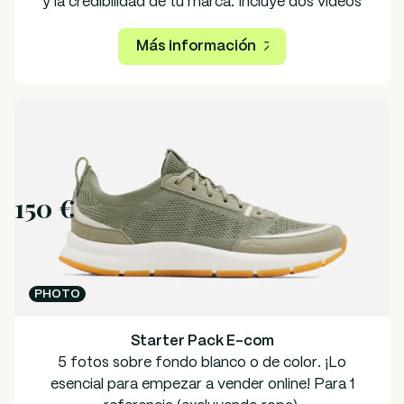
y la credibilidad de tu marca. Incluye dos vídeos
con testimonios de clientes realizados por un
creador de nuestra selección que hayas elegido.
Más información
La duración de los derechos es de 6 meses en tus
canales orgánicos
150 €
PHOTO
Starter Pack E-com
5 fotos sobre fondo blanco o de color. ¡Lo
esencial para empezar a vender online! Para 1