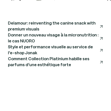
PHOTO
PACKSHOT
PET FOOD
Delamour: reinventing the canine snack with
PHOTOS
MANNEQUINS
SANTÉ & BIEN-ÊTRE
premium visuals
Donner un nouveau visage à la micronutrition :
PHOTOS
VIDEOS
MANNEQUIN
le cas NUORO
Style et performance visuelle au service de
CONTEXTE
VIDÉOS
PARFUMS
l’e-shop Jonak
Comment Collection Platinium habille ses
parfums d’une esthétique forte